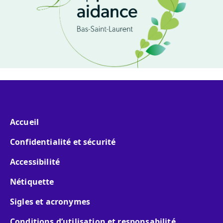
Menu pied de page
Accueil
Confidentialité et sécurité
Accessibilité
Nétiquette
Sigles et acronymes
Conditions d’utilisation et responsabilité