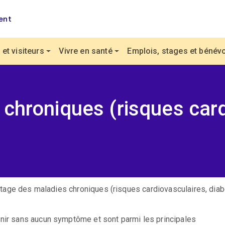
ent
et visiteurs
Vivre en santé
Emplois, stages et bénévo
chroniques (risques card
age des maladies chroniques (risques cardiovasculaires, diabè
enir sans aucun symptôme et sont parmi les principales