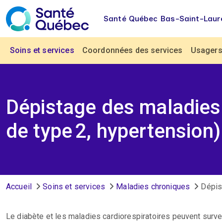
Aller au contenu principal
Santé Québec Bas-Saint-Laur
Navigation principale
Soins et services
Coordonnées des services
Usagers 
Dépistage des maladies 
de type 2, hypertension)
Fil d'Ariane
Accueil
Soins et services
Maladies chroniques
Dépist
Le diabète et les maladies cardiorespiratoires peuvent surv