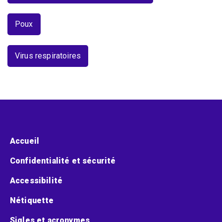
Poux
Virus respiratoires
Menu pied de page
Accueil
Confidentialité et sécurité
Accessibilité
Nétiquette
Sigles et acronymes