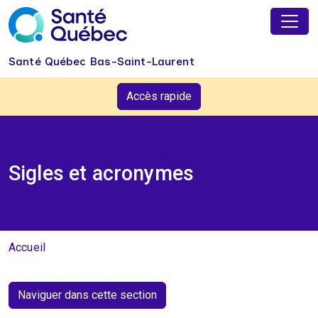
Aller au contenu principal
Santé Québec Bas-Saint-Laurent
Accès rapide
Sigles et acronymes
Fil d'Ariane
Accueil
Naviguer dans cette section