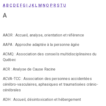
A
B
C
D
E
F
G
I
J
K
L
M
N
O
P
R
S
T
U
A
AAOR : Accueil, analyse, orientation et référence
AAPA : Approche adaptée à la personne âgée
ACMQ : Association des conseils multidisciplinaires du
Québec
ACR : Analyse de Cause Racine
ACVA-TCC : Association des personnes accidentées
cérébro-vasculaires, aphasiques et traumatisées crânio-
cérébrales
ADH : Accueil, désintoxication et hébergement