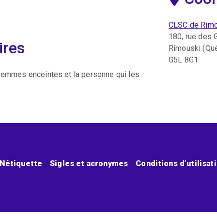
CLSC de Rimou
180, rue des 
ires
Rimouski (Qu
G5L 8G1
 femmes enceintes et la personne qui les
Nétiquette
Sigles et acronymes
Conditions d’utilisat