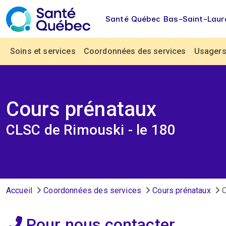
Aller au contenu principal
Santé Québec Bas-Saint-Laur
Navigation principale
Soins et services
Coordonnées des services
Usagers 
Cours prénataux
CLSC de Rimouski - le 180
Fil d'Ariane
Accueil
Coordonnées des services
Cours prénataux
C
Pour nous contacter