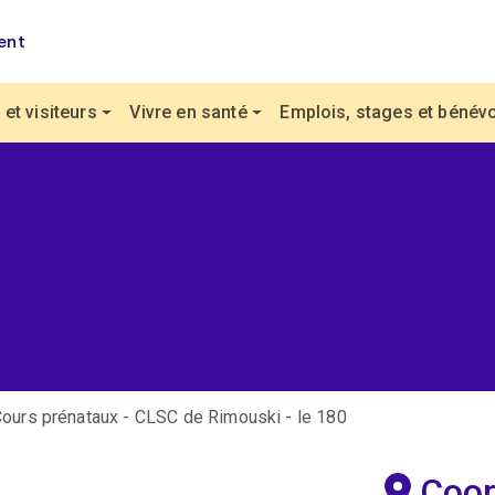
ent
et visiteurs
Vivre en santé
Emplois, stages et bénévo
ours prénataux - CLSC de Rimouski - le 180
Coo