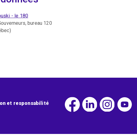
ski - le 180
Gouverneurs, bureau 120
ébec)
ion et responsabilité