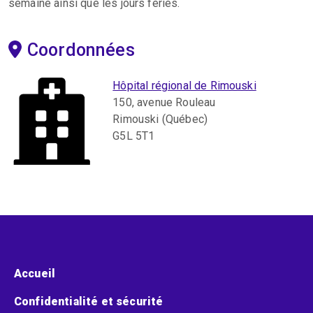
semaine ainsi que les jours fériés.
Coordonnées
Hôpital régional de Rimouski
150, avenue Rouleau
Rimouski (Québec)
G5L 5T1
Menu pied de page
Accueil
Confidentialité et sécurité