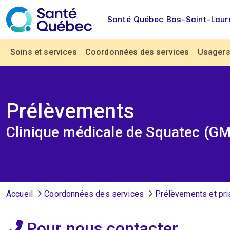
Aller au contenu principal
Santé Québec Bas-Saint-Laur
Navigation principale
Soins et services
Coordonnées des services
Usagers 
Prélèvements
Clinique médicale de Squatec (G
Fil d'Ariane
Accueil
Coordonnées des services
Prélèvements et pri
Pour nous contacter