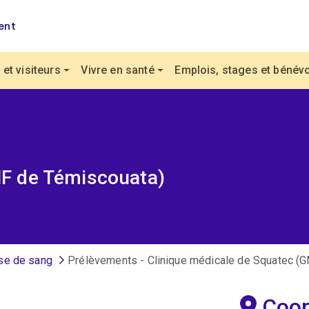
ent
et visiteurs
Vivre en santé
Emplois, stages et bénévo
MF de Témiscouata)
se de sang
Prélèvements - Clinique médicale de Squatec (
Coo