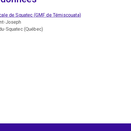
cale de Squatec (GMF de Témiscouata)
int-Joseph
-du-Squatec (Québec)