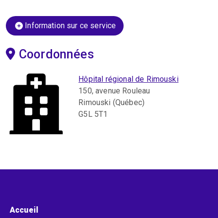
Information sur ce service
Coordonnées
Hôpital régional de Rimouski
150, avenue Rouleau
Rimouski (Québec)
G5L 5T1
Menu pied de page
Accueil