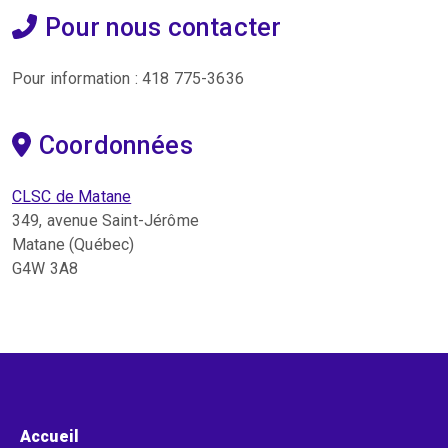
Pour nous contacter
Pour information : 418 775-3636
Coordonnées
CLSC de Matane
349, avenue Saint-Jérôme
Matane (Québec)
G4W 3A8
Menu pied de page
Accueil