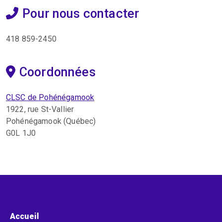
Pour nous contacter
418 859-2450
Coordonnées
CLSC de Pohénégamook
1922, rue St-Vallier
Pohénégamook (Québec)
G0L 1J0
Menu pied de page
Accueil