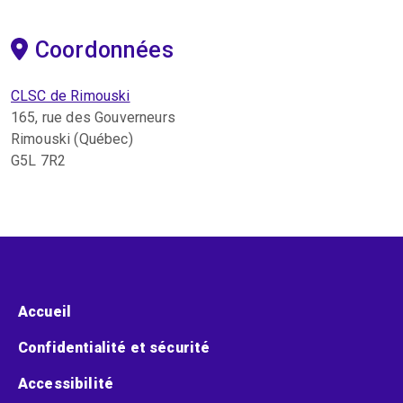
Coordonnées
CLSC de Rimouski
165, rue des Gouverneurs
Rimouski (Québec)
G5L 7R2
Menu pied de page
Accueil
Confidentialité et sécurité
Accessibilité