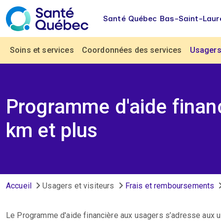
Aller au contenu principal
Santé Québec Bas-Saint-Laur
Navigation principale
Soins et services
Coordonnées des services
Usagers 
Programme d'aide finan
km et plus
Fil d'Ariane
Accueil
Usagers et visiteurs
Frais et remboursements
Le Programme d'aide financière aux usagers s’adresse aux us