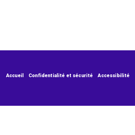
Menu pied de page
Accueil
Confidentialité et sécurité
Accessibilité