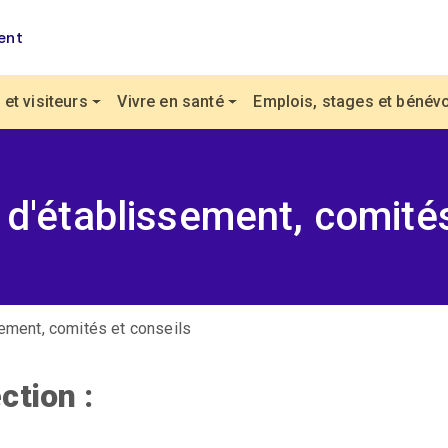
ent
et visiteurs
Vivre en santé
Emplois, stages et bénévo
 d'établissement, comité
sement, comités et conseils
ction :