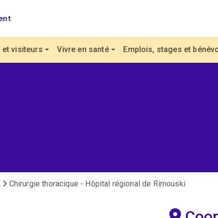
ent
et visiteurs
Vivre en santé
Emplois, stages et bénévo
Chirurgie thoracique - Hôpital régional de Rimouski
Coo