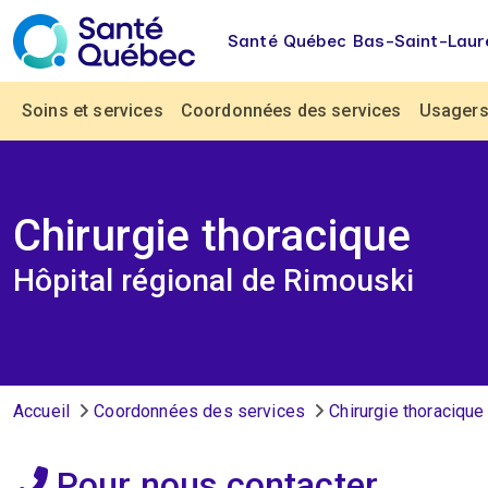
Aller au contenu principal
Santé Québec Bas-Saint-Laur
Navigation principale
Soins et services
Coordonnées des services
Usagers 
Chirurgie thoracique
Hôpital régional de Rimouski
Fil d'Ariane
Accueil
Coordonnées des services
Chirurgie thoracique
Pour nous contacter