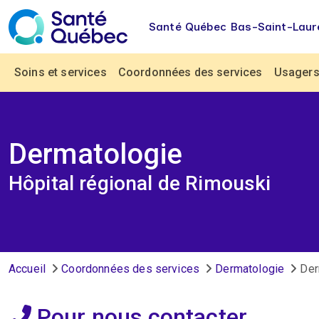
Aller au contenu principal
Santé Québec Bas-Saint-Laur
Navigation principale
Soins et services
Coordonnées des services
Usagers 
Dermatologie
Hôpital régional de Rimouski
Fil d'Ariane
Accueil
Coordonnées des services
Dermatologie
Derm
Pour nous contacter