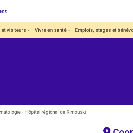
ent
et visiteurs
Vivre en santé
Emplois, stages et bénévo
atologie - Hôpital régional de Rimouski
Coo