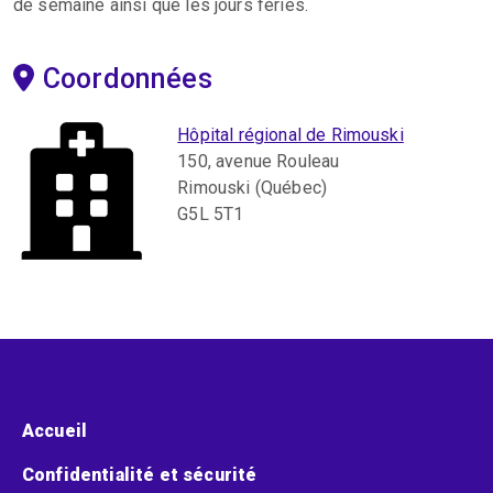
de semaine ainsi que les jours fériés.
Coordonnées
Hôpital régional de Rimouski
150, avenue Rouleau
Rimouski (Québec)
G5L 5T1
Menu pied de page
Accueil
Confidentialité et sécurité