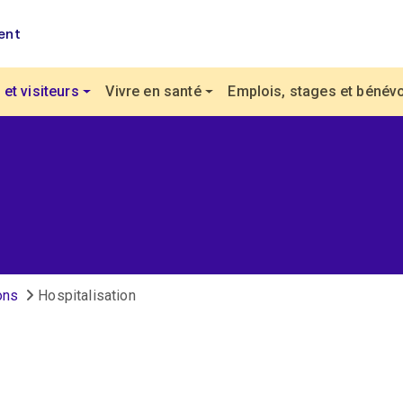
ent
et visiteurs
Vivre en santé
Emplois, stages et bénévo
ons
Hospitalisation