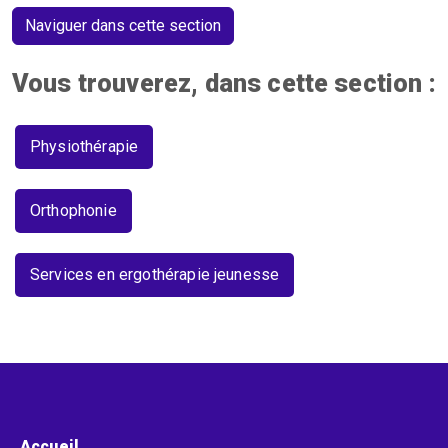
Naviguer dans cette section
Vous trouverez, dans cette section :
Physiothérapie
Orthophonie
Services en ergothérapie jeunesse
Menu pied de page
Accueil