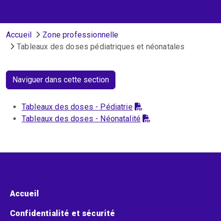
Fil d'Ariane
Accueil
Zone professionnelle
Tableaux des doses pédiatriques et néonatales
Naviguer dans cette section
Tableaux des doses - Pédiatrie
Tableaux des doses - Néonatalité
Menu pied de page
Accueil
Confidentialité et sécurité