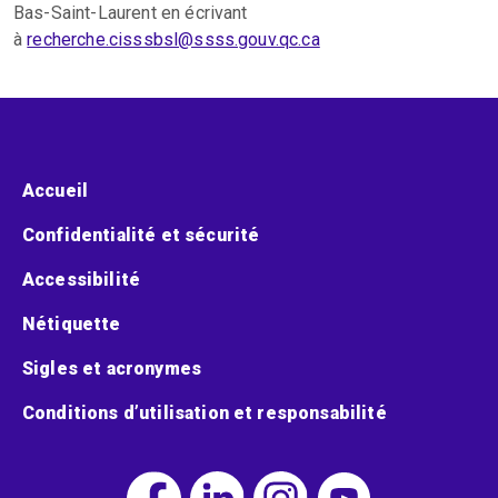
Bas-Saint-Laurent en écrivant
à
recherche.cisssbsl@ssss.gouv.qc.ca
Menu pied de page
Accueil
Confidentialité et sécurité
Accessibilité
Nétiquette
Sigles et acronymes
Conditions d’utilisation et responsabilité