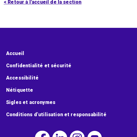
< Retour à l'accueil de la section
Menu pied de page
Accueil
Confidentialité et sécurité
Accessibilité
Nétiquette
Sigles et acronymes
Conditions d’utilisation et responsabilité