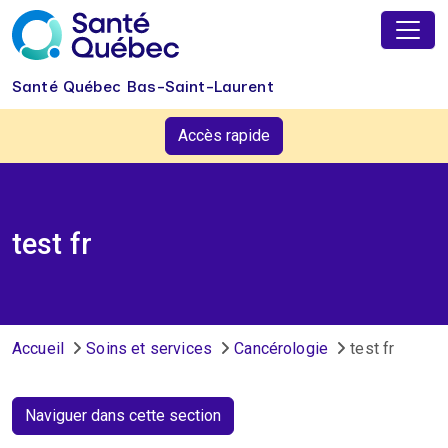
Aller au contenu principal
Santé Québec Bas-Saint-Laurent
Accès rapide
test fr
Fil d'Ariane
Accueil
Soins et services
Cancérologie
test fr
Naviguer dans cette section