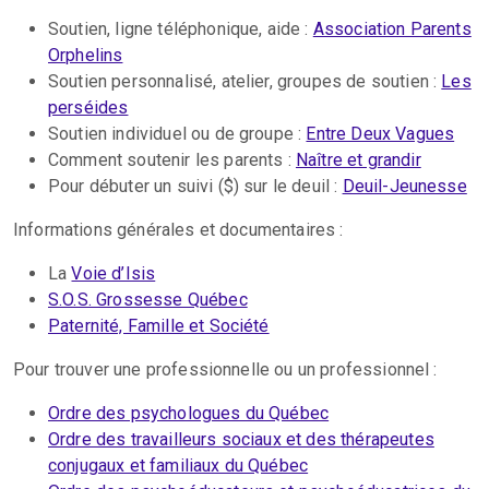
Soutien, ligne téléphonique, aide :
Association Parents
Orphelins
Soutien personnalisé, atelier, groupes de soutien :
Les
perséides
Soutien individuel ou de groupe :
Entre Deux Vagues
Comment soutenir les parents :
Naître et grandir
Pour débuter un suivi ($) sur le deuil :
Deuil-Jeunesse
Informations générales et documentaires :
La
Voie d’Isis
S.O.S. Grossesse Québec
Paternité, Famille et Société
Pour trouver une professionnelle ou un professionnel :
Ordre des psychologues du Québec
Ordre des travailleurs sociaux et des thérapeutes
conjugaux et familiaux du Québec