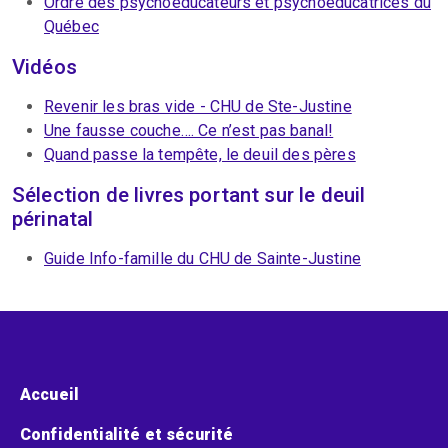
Ordre des psychoéducateurs et psychoéducatrices du
Québec
Vidéos
Revenir les bras vide - CHU de Ste-Justine
Une fausse couche…. Ce n’est pas banal!
Quand passe la tempête, le deuil des pères
Sélection de livres portant sur le deuil
périnatal
Guide Info-famille du CHU de Sainte-Justine
Menu pied de page
Accueil
Confidentialité et sécurité