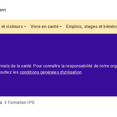
ent
et visiteurs
Vivre en santé
Emplois, stages et bénévo
els de la santé. Pour connaître la responsabilité de notre org
nsultez les
conditions générales d'utilisation
.
s
Formation IPS