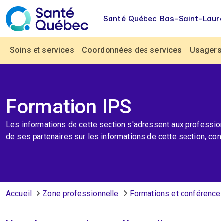
Aller au contenu principal
Santé Québec Bas-Saint-Laur
Navigation principale
Soins et services
Coordonnées des services
Usagers 
Formation IPS
Les informations de cette section s'adressent aux professionn
de ses partenaires sur les informations de cette section, co
Fil d'Ariane
Accueil
Zone professionnelle
Formations et conférence