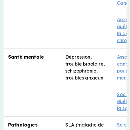
Cana
Assoc
québ
la do
chron
Santé mentale
Dépression,
Assoc
trouble bipolaire,
cana
schizophrénie,
pour 
troubles anxieux
ment
Socié
québ
la sc
Pathologies
SLA (maladie de
Sclér