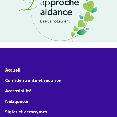
Menu pied de page
Accueil
Confidentialité et sécurité
Accessibilité
Nétiquette
Sigles et acronymes