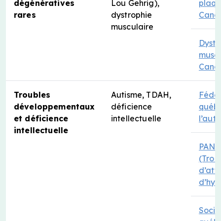
dégénératives
Lou Gehrig),
plaq
rares
dystrophie
Cana
musculaire
Dystr
muscu
Cana
Troubles
Autisme, TDAH,
Fédér
développementaux
déficience
québ
et déficience
intellectuelle
l’aut
intellectuelle
PAN
(Trou
d’att
d’hyp
Socié