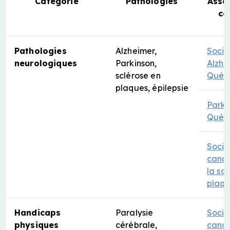
Catégorie
Pathologies
Asso
co
Pathologies
Alzheimer,
Socié
neurologiques
Parkinson,
Alzhe
sclérose en
Québ
plaques, épilepsie
Parki
Québ
Socié
cana
la sc
plaq
Handicaps
Paralysie
Socié
physiques
cérébrale,
cana