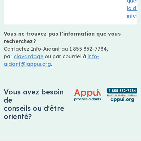
québ
la dé
intell
Vous ne trouvez pas l’information que vous
recherchez?
Contactez Info-Aidant au 1 855 852-7784,
par
clavardage
ou par courriel à
info-
aidant@lappui.org
.
Vous avez besoin
de
conseils ou d'être
orienté?