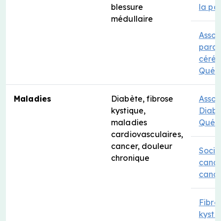
blessure
la pa
médullaire
Assoc
paral
céréb
Québ
Maladies
Diabète, fibrose
Assoc
kystique,
Diab
maladies
Québ
cardiovasculaires,
cancer, douleur
Socié
chronique
cana
canc
Fibro
kysti