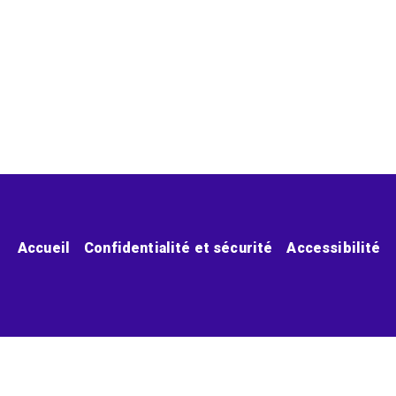
Menu pied de page
Accueil
Confidentialité et sécurité
Accessibilité