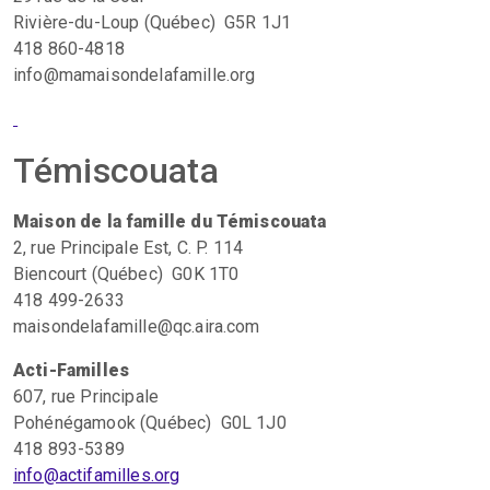
Rivière-du-Loup (Québec) G5R 1J1
418 860-4818
info@mamaisondelafamille.org
Témiscouata
Maison de la famille du Témiscouata
2, rue Principale Est, C. P. 114
Biencourt (Québec) G0K 1T0
418 499-2633
maisondelafamille@qc.aira.com
Acti-Familles
607, rue Principale
Pohénégamook (Québec) G0L 1J0
418 893-5389
info@actifamilles.org