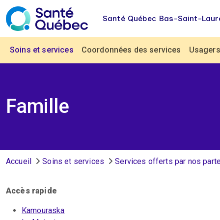
Aller au contenu principal
Santé Québec Bas-Saint-Laur
Navigation principale
Soins et services
Coordonnées des services
Usagers 
Famille
Fil d'Ariane
Accueil
Soins et services
Services offerts par nos part
Accès rapide
Kamouraska