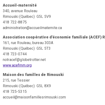
Accueil-maternité
340, avenue Rouleau
Rimouski (Québec) G5L 5V9
418 722-8875
administration@accueilmaternite.ca
Association coopérative d'économie familiale (ACEF) 
161, rue Rouleau, bureau 303A
Rimouski (Québec) G5L 5T3
418 723-0744
notracef@globetrotter.net
www.acefrnm.org
Maison des familles de Rimouski
215, rue Tessier
Rimouski (Québec) G5L 8X9
418 725-5315
accueil@maisonfamillesrimouski.com