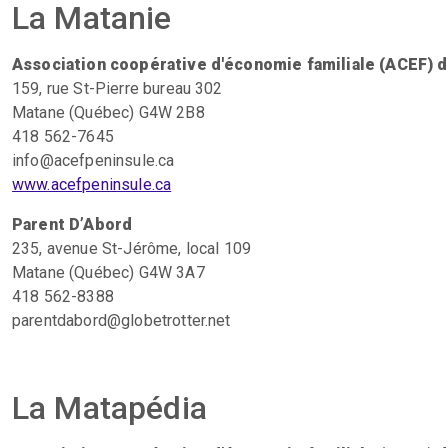
La Matanie
Association coopérative d'économie familiale (ACEF) d
159, rue St-Pierre bureau 302
Matane (Québec) G4W 2B8
418 562-7645
info@acefpeninsule.ca
www.acefpeninsule.ca
Parent D’Abord
235, avenue St-Jérôme, local 109
Matane (Québec) G4W 3A7
418 562-8388
parentdabord@globetrotter.net
La Matapédia