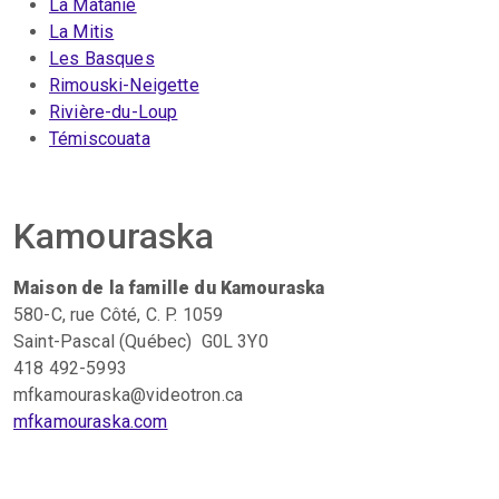
La Matanie
La Mitis
Les Basques
Rimouski-Neigette
Rivière-du-Loup
Témiscouata
Kamouraska
Maison de la famille du Kamouraska
580-C, rue Côté, C. P. 1059
Saint-Pascal (Québec) G0L 3Y0
418 492-5993
mfkamouraska@videotron.ca
mfkamouraska.com