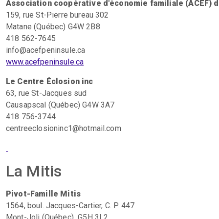
Association coopérative d'économie familiale (ACEF) d
159, rue St-Pierre bureau 302
Matane (Québec) G4W 2B8
418 562-7645
info@acefpeninsule.ca
www.acefpeninsule.ca
Le Centre Éclosion inc
63, rue St-Jacques sud
Causapscal (Québec) G4W 3A7
418 756-3744
centreeclosioninc1@hotmail.com
La Mitis
Pivot-Famille Mitis
1564, boul. Jacques-Cartier, C. P. 447
Mont-Joli (Québec) G5H 3L2