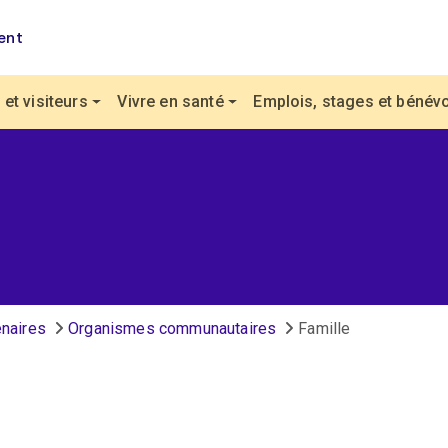
ent
et visiteurs
Vivre en santé
Emplois, stages et bénévo
enaires
Organismes communautaires
Famille