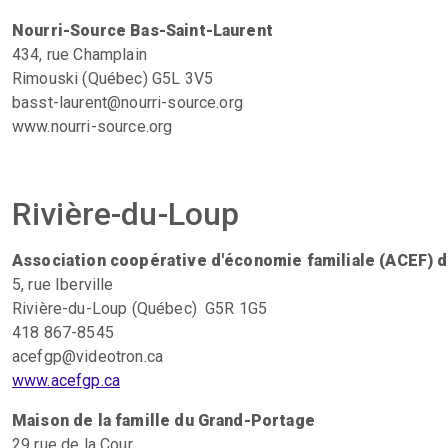
Nourri-Source Bas-Saint-Laurent
434, rue Champlain
Rimouski (Québec) G5L 3V5
basst-laurent@nourri-source.org
www.nourri-source.org
Rivière-du-Loup
Association coopérative d'économie familiale (ACEF) 
5, rue Iberville
Rivière-du-Loup (Québec) G5R 1G5
418 867-8545
acefgp@videotron.ca
www.acefgp.ca
Maison de la famille du Grand-Portage
29 rue de la Cour