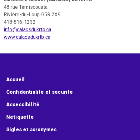
48 rue Témiscouata
Rivière-du-Loup G5R 2X9
418 816-1232
info@calacsdukrtb.ca
www.calacsdukrtb.ca
Menu pied de page
Accueil
Confidentialité et sécurité
Accessibilité
Nétiquette
Sigles et acronymes