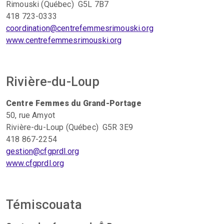
Rimouski (Québec) G5L 7B7
418 723-0333
coordination@centrefemmesrimouski.org
www.centrefemmesrimouski.org
Rivière-du-Loup
Centre Femmes du Grand-Portage
50, rue Amyot
Rivière-du-Loup (Québec) G5R 3E9
418 867-2254
gestion@cfgprdl.org
www.cfgprdl.org
Témiscouata