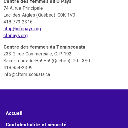
Centre des femmes du Ô Pays
74 A, rue Principale
Lac-des-Aigles (Québec) G0K 1V0
418 779-2316
cfop@cfopays.org
cfopays.org
Centre des femmes du Témiscouata
233-2, rue Commerciale, C. P. 192
Saint-Louis-du-Ha! Ha! (Québec) G0L 3S0
418 854-2399
info@cftemiscouata.ca
Menu pied de page
Accueil
Confidentialité et sécurité