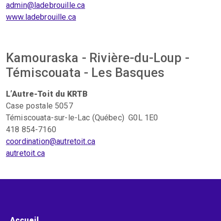
admin@ladebrouille.ca
www.ladebrouille.ca
Kamouraska - Rivière-du-Loup -
Témiscouata - Les Basques
L’Autre-Toit du KRTB
Case postale 5057
Témiscouata-sur-le-Lac (Québec) G0L 1E0
418 854-7160
coordination@autretoit.ca
autretoit.ca
Menu pied de page
Accueil